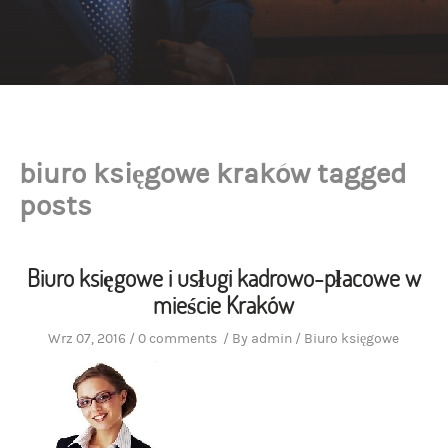
biuro księgowe kraków tagged
posts
Biuro księgowe i usługi kadrowo-płacowe w
mieście Kraków
Wrz 07, 2016
/
0 comments
/
By
admin
/
Biuro księgowe