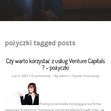
pożyczki tagged posts
Czy warto korzystać z usług Venture Capitals
? – pożyczki
Lut 11, 2017
/
0 comments
/
By
admin
/
Rynek Finansowy
Praktycznie każda rozwijająca się firma
napotyka w pewnym momencie swojej działalności taki stan , że