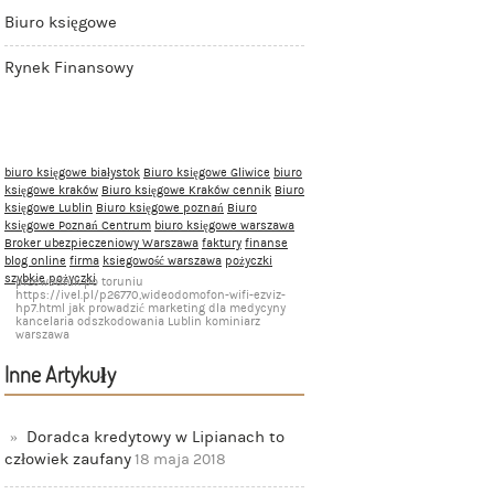
Biuro księgowe
Rynek Finansowy
biuro księgowe białystok
Biuro księgowe Gliwice
biuro
księgowe kraków
Biuro księgowe Kraków cennik
Biuro
księgowe Lublin
Biuro księgowe poznań
Biuro
księgowe Poznań Centrum
biuro księgowe warszawa
Broker ubezpieczeniowy Warszawa
faktury
finanse
blog online
firma
ksiegowość warszawa
pożyczki
szybkie pożyczki
przewodnik po toruniu
https://ivel.pl/p26770,wideodomofon-wifi-ezviz-
hp7.html jak prowadzić marketing dla medycyny
kancelaria odszkodowania Lublin kominiarz
warszawa
Inne Artykuły
Doradca kredytowy w Lipianach to
człowiek zaufany
18 maja 2018