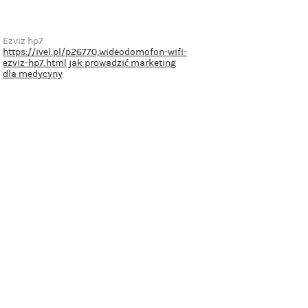
Ezviz hp7
https://ivel.pl/p26770,wideodomofon-wifi-
ezviz-hp7.html
jak prowadzić marketing
dla medycyny