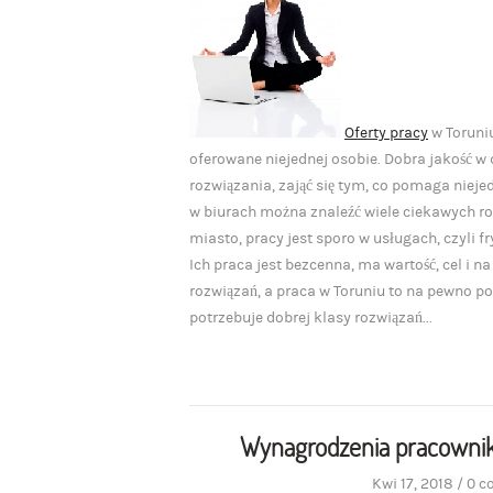
Oferty pracy
w Toruniu
oferowane niejednej osobie. Dobra jakość w
rozwiązania, zająć się tym, co pomaga nieje
w biurach można znaleźć wiele ciekawych roz
miasto, pracy jest sporo w usługach, czyli f
Ich praca jest bezcenna, ma wartość, cel i 
rozwiązań, a praca w Toruniu to na pewno po
potrzebuje dobrej klasy rozwiązań...
Wynagrodzenia pracowni
Kwi 17, 2018
/
0 c