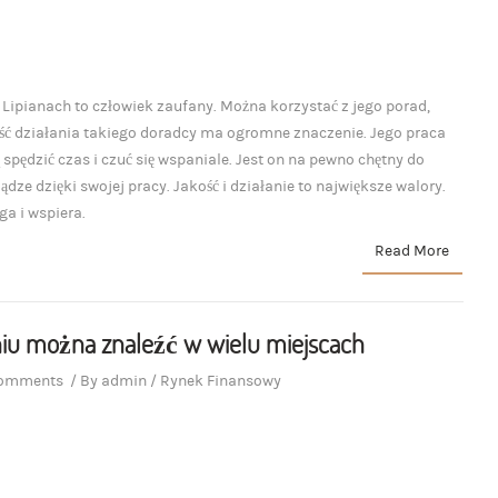
ipianach to człowiek zaufany. Można korzystać z jego porad,
kość działania takiego doradcy ma ogromne znaczenie. Jego praca
spędzić czas i czuć się wspaniale. Jest on na pewno chętny do
dze dzięki swojej pracy. Jakość i działanie to największe walory.
a i wspiera.
Read More
niu można znaleźć w wielu miejscach
comments
/
By
admin
/
Rynek Finansowy