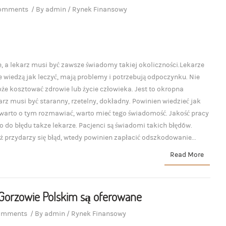
comments
/
By
admin
/
Rynek Finansowy
e, a lekarz musi być zawsze świadomy takiej okoliczności.Lekarze
ie wiedzą jak leczyć, mają problemy i potrzebują odpoczynku. Nie
oże kosztować zdrowie lub życie człowieka. Jest to okropna
arz musi być staranny, rzetelny, dokładny. Powinien wiedzieć jak
 warto o tym rozmawiać, warto mieć tego świadomość. Jakość pracy
 do błędu takze lekarze. Pacjenci są świadomi takich błędów.
uż przydarzy się błąd, wtedy powinien zapłacić odszkodowanie...
Read More
 Gorzowie Polskim są oferowane
omments
/
By
admin
/
Rynek Finansowy