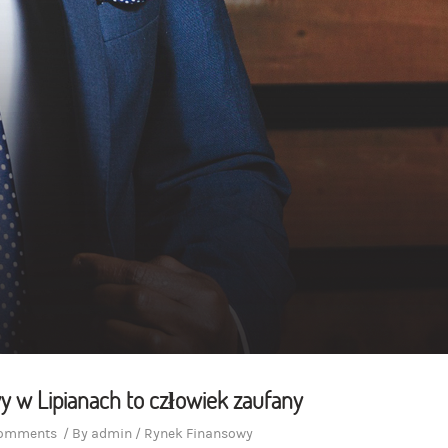
 w Lipianach to człowiek zaufany
comments
/
By
admin
/
Rynek Finansowy