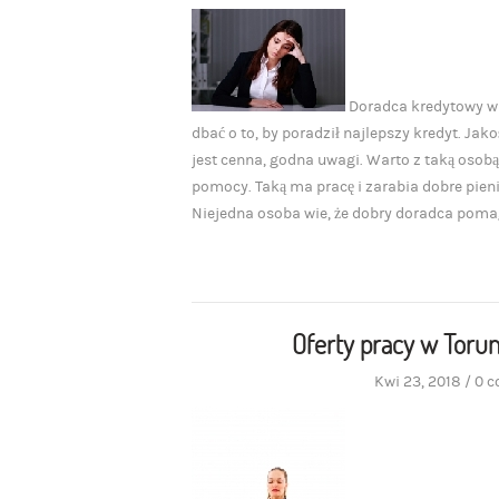
Doradca kredytowy w L
dbać o to, by poradził najlepszy kredyt. Ja
jest cenna, godna uwagi. Warto z taką osobą 
pomocy. Taką ma pracę i zarabia dobre pienią
Niejedna osoba wie, że dobry doradca pomag
Oferty pracy w Toru
Kwi 23, 2018
/
0 