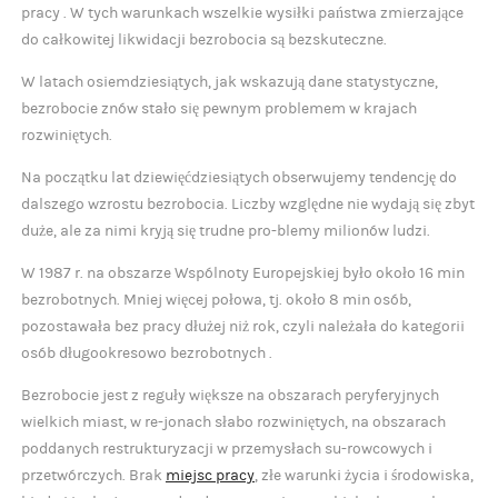
pracy . W tych warunkach wszelkie wysiłki państwa zmierzające
do całkowitej likwidacji bezrobocia są bezskuteczne.
W latach osiemdziesiątych, jak wskazują dane statystyczne,
bezrobocie znów stało się pewnym problemem w krajach
rozwiniętych.
Na początku lat dziewięćdziesiątych obserwujemy tendencję do
dalszego wzrostu bezrobocia. Liczby względne nie wydają się zbyt
duże, ale za nimi kryją się trudne pro-blemy milionów ludzi.
W 1987 r. na obszarze Wspólnoty Europejskiej było około 16 min
bezrobotnych. Mniej więcej połowa, tj. około 8 min osób,
pozostawała bez pracy dłużej niż rok, czyli należała do kategorii
osób długookresowo bezrobotnych .
Bezrobocie jest z reguły większe na obszarach peryferyjnych
wielkich miast, w re-jonach słabo rozwiniętych, na obszarach
poddanych restrukturyzacji w przemysłach su-rowcowych i
przetwórczych. Brak
miejsc pracy
, złe warunki życia i środowiska,