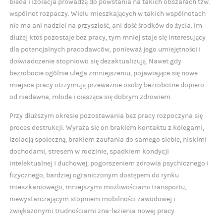
bieda i izolacja prowadzą do powstania na takich obszarach tzw.
wspólnot rozpaczy. Wielu mieszkających w takich wspólnotach
nie ma ani nadziei na przyszłość, ani dość środków do życia. Im
dłużej ktoś pozostaje bez pracy, tym mniej staje się interesujący
dla potencjalnych pracodawców, ponieważ jego umiejętności i
doświadczenie stopniowo się dezaktualizują. Nawet gdy
bezrobocie ogólnie ulega zmniejszeniu, pojawiające się nowe
miejsca pracy otrzymują przeważnie osoby bezrobotne dopiero
od niedawna, młode i cieszące się dobrym zdrowiem.
Przy dłuższym okresie pozostawania bez pracy rozpoczyna się
proces destrukcji. Wyraża się on brakiem kontaktu z kolegami,
izolacją społeczną, brakiem zaufania do samego siebie, niskimi
dochodami, stresem w rodzinie, spadkiem kondycji
intelektualnej i duchowej, pogorszeniem zdrowia psychicznego i
fizycznego, bardziej ograniczonym dostępem do rynku
mieszkaniowego, mniejszymi możliwościami transportu,
niewystarczającym stopniem mobilności zawodowej i
zwiększonymi trudnościami zna-lezienia nowej pracy.