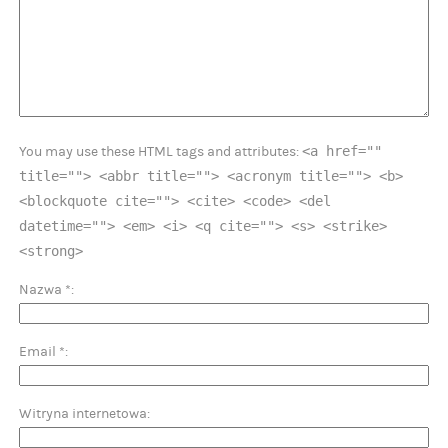
<a href=""
You may use these HTML tags and attributes:
title=""> <abbr title=""> <acronym title=""> <b>
<blockquote cite=""> <cite> <code> <del
datetime=""> <em> <i> <q cite=""> <s> <strike>
<strong>
Nazwa
*
Email
*
Witryna internetowa