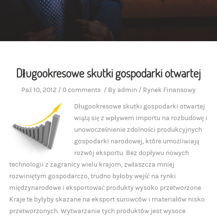
Długookresowe skutki gospodarki otwartej
Paź 10, 2012
/
0 comments
/
By
admin
/
Rynek Finansowy
Długookresowe skutki gospodarki otwartej
wiążą się z wpływem importu na rozbudowę i
unowocześnienie zdolności produkcyjnych
gospodarki narodowej, które umożliwiają
rozwój eksportu. Bez dopływu nowych
technologii z zagranicy wielu krajom, zwłaszcza mniej
rozwiniętym gospodarczo, trudno byłoby wejść na rynki
międzynarodowe i eksportować produkty wysoko przetworzone.
Kraje te byłyby skazane na eksport surowców i materiałów nisko
przetworzonych. Wytwarzanie tych produktów jest wysoce