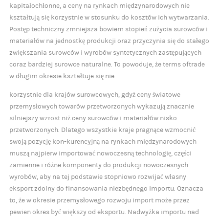
kapitałochłonne, a ceny na rynkach międzynarodowych nie
kształtują się korzystnie w stosunku do kosztów ich wytwarzania.
Postęp techniczny zmniejsza bowiem stopień zużycia surowców i
materiałów na jednostkę produkcji oraz przyczynia się do stałego
zwiększania surowców i wyrobów syntetycznych zastępujących
coraz bardziej surowce naturalne. To powoduje, że terms oftrade
w długim okresie kształtuje się nie
korzystnie dla krajów surowcowych, gdyż ceny światowe
przemysłowych towarów przetworzonych wykazują znacznie
silniejszy wzrost niż ceny surowców i materiałów nisko
przetworzonych. Dlatego wszystkie kraje pragnące wzmocnić
swoją pozycję kon-kurencyjną na rynkach międzynarodowych
muszą najpierw importować nowoczesną technologię, części
zamienne i różne komponenty do produkcji nowoczesnych
wyrobów, aby na tej podstawie stopniowo rozwijać własny
eksport zdolny do finansowania niezbędnego importu. Oznacza
to, że w okresie przemysłowego rozwoju import może przez
pewien okres być większy od eksportu. Nadwyżka importu nad