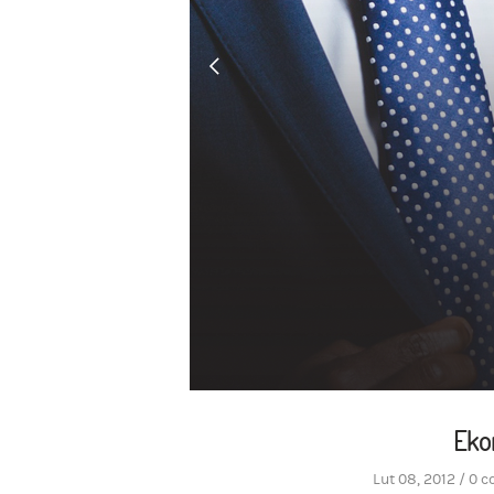
Eko
Lut 08, 2012
/
0 