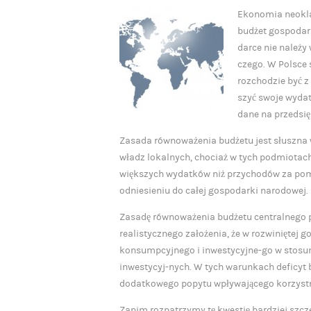
Ekonomia neoklas
budżet gospodar
darce nie należ
czego. W Polsce
rozchodzie być z
szyć swoje wydat
dane na przedsię
Zasada równoważenia budżetu jest słuszna
władz lokalnych, chociaż w tych podmiotac
większych wydatków niż przychodów za pom
odniesieniu do całej gospodarki narodowej.
Zasadę równoważenia budżetu centralnego po
realistycznego założenia, że w rozwiniętej
konsumpcyjnego i inwestycyjne-go w stosu
inwestycyj-nych. W tych warunkach deficyt
dodatkowego popytu wpływającego korzyst
Zanim rozpatrzymy tę kwestię bardziej szcz