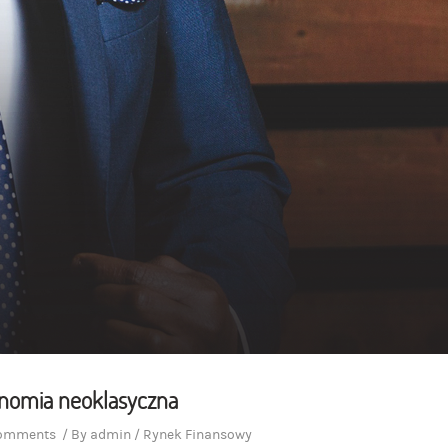
nomia neoklasyczna
comments
/
By
admin
/
Rynek Finansowy