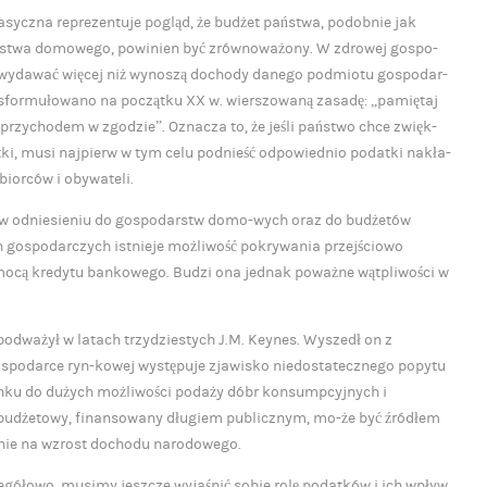
yczna reprezentuje pogląd, że budżet państwa, podobnie jak
stwa domowego, powinien być zrównoważony. W zdrowej gospo-
y wydawać więcej niż wynoszą dochody danego podmiotu gospodar-
 sformułowano na początku XX w. wierszowaną zasadę: „pamiętaj
 przychodem w zgodzie”. Oznacza to, że jeśli państwo chce zwięk-
ki, musi najpierw w tym celu podnieść odpowiednio podatki nakła-
biorców i obywateli.
 w odniesieniu do gospodarstw domo-wych oraz do budżetów
h gospodarczych istnieje możliwość pokrywania przejściowo
ocą kredytu bankowego. Budzi ona jednak poważne wątpliwości w
dważył w latach trzydziestych J.M. Keynes. Wyszedł on z
 gospodarce ryn-kowej występuje zjawisko niedostatecznego popytu
nku do dużych możliwości podaży dóbr konsumpcyjnych i
 budżetowy, finansowany długiem publicznym, mo-że być źródłem
nie na wzrost dochodu narodowego.
egółowo, musimy jeszcze wyjaśnić sobie rolę podatków i ich wpływ