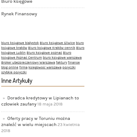
Biuro księgowe
Rynek Finansowy
biuro księgowe białystok
Biuro księgowe Gliwice
biuro
księgowe kraków
Biuro księgowe Kraków cennik
Biuro
księgowe Lublin
Biuro księgowe poznań
Biuro
księgowe Poznań Centrum
biuro księgowe warszawa
Broker ubezpieczeniowy Warszawa
faktury
finanse
blog online
firma
ksiegowość warszawa
pożyczki
szybkie pożyczki
Inne Artykuły
Doradca kredytowy w Lipianach to
człowiek zaufany
18 maja 2018
Oferty pracy w Toruniu można
znaleźć w wielu miejscach
23 kwietnia
2018