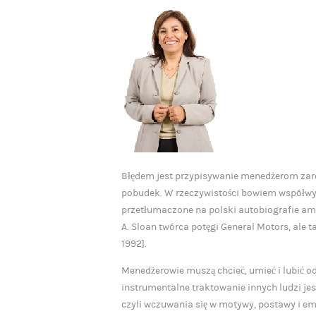
Błędem jest przypisywanie menedżerom zarów
pobudek. W rzeczywistości bowiem współwys-
przetłumaczone na polski autobiografie ame
A. Sloan twórca potęgi General Motors, ale 
1992].
Menedżerowie muszą chcieć, umieć i lubić o
instrumentalne traktowanie innych ludzi je
czyli wczuwania się w motywy, postawy i em