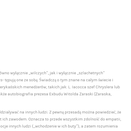
no wyłącznie „wilczych”, jak i wyłącznie „szlachetnych”
 tępują one ze sobą. Świadczą o tym znane na całym świecie i
rykańskich menedżerów, takich jak: L. Iacocca szef Chryslera lub
także autobiografia prezesa Exbudu Witolda Zaraski [Zaraska,
ddziaływać na innych łudzi. Z pewną przesadą można powiedzieć, że
st ich zawodem. Oznacza to przede wszystkim zdolność do empatii,
ocje innych ludzi („wchodzenie w ich buty”), a zatem rozumienia