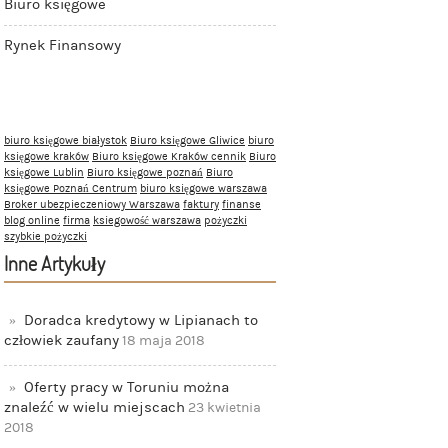
Biuro księgowe
Rynek Finansowy
biuro księgowe białystok
Biuro księgowe Gliwice
biuro
księgowe kraków
Biuro księgowe Kraków cennik
Biuro
księgowe Lublin
Biuro księgowe poznań
Biuro
księgowe Poznań Centrum
biuro księgowe warszawa
Broker ubezpieczeniowy Warszawa
faktury
finanse
blog online
firma
ksiegowość warszawa
pożyczki
szybkie pożyczki
Inne Artykuły
Doradca kredytowy w Lipianach to
człowiek zaufany
18 maja 2018
Oferty pracy w Toruniu można
znaleźć w wielu miejscach
23 kwietnia
2018