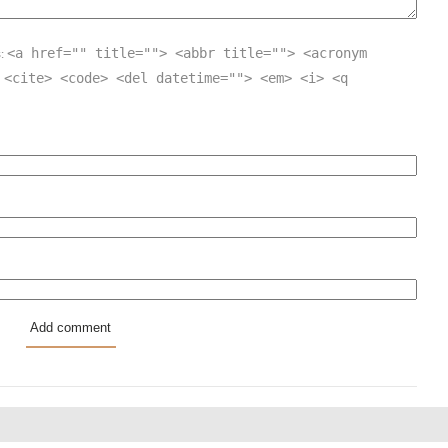
<a href="" title=""> <abbr title=""> <acronym
s:
 <cite> <code> <del datetime=""> <em> <i> <q