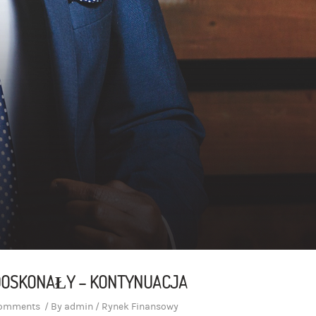
OSKONAŁY – KONTYNUACJA
comments
/
By
admin
/
Rynek Finansowy