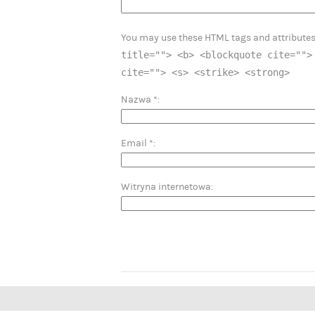
You may use these HTML tags and attribute
title=""> <b> <blockquote cite="">
cite=""> <s> <strike> <strong>
Nazwa
*
Email
*
Witryna internetowa