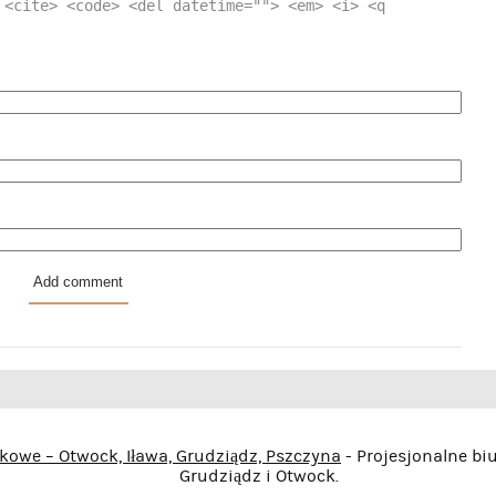
 <cite> <code> <del datetime=""> <em> <i> <q
kowe – Otwock, Iława, Grudziądz, Pszczyna
- Projesjonalne bi
Grudziądz i Otwock.