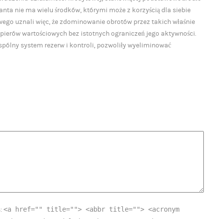
ta nie ma wielu środków, którymi może z korzyścią dla siebie
ego uznali więc, że zdominowanie obrotów przez takich właśnie
pierów wartościowych bez istotnych ograniczeń jego aktywności.
wspólny system rezerw i kontroli, pozwoliły wyeliminować
<a href="" title=""> <abbr title=""> <acronym
s: