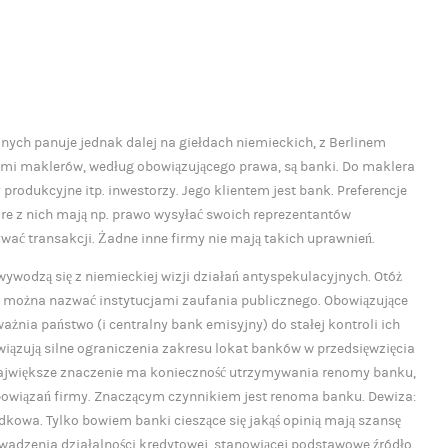
nych panuje jednak dalej na giełdach niemieckich, z Berlinem
tami maklerów, według obowiązującego prawa, są banki. Do maklera
produkcyjne itp. inwestorzy. Jego klientem jest bank. Preferencje
óre z nich mają np. prawo wysyłać swoich reprezentantów
wać transakcji. Żadne inne firmy nie mają takich uprawnień.
ywodzą się z niemieckiej wizji działań antyspekulacyjnych. Otóż
re można nazwać instytucjami zaufania publicznego. Obowiązujące
nia państwo (i centralny bank emisyjny) do stałej kontroli ich
ązują silne ograniczenia zakresu lokat banków w przedsięwzięcia
ajwiększe znaczenie ma konieczność utrzymywania renomy banku,
 zobowiązań firmy. Znaczącym czynnikiem jest renoma banku. Dewiza:
adkowa. Tylko bowiem banki cieszące się jakąś opinią mają szansę
owadzenia działalności kredytowej, stanowiącej podstawowe źródło