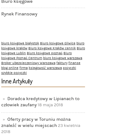
Biuro księgowe
Rynek Finansowy
biuro księgowe białystok
Biuro księgowe Gliwice
biuro
księgowe kraków
Biuro księgowe Kraków cennik
Biuro
księgowe Lublin
Biuro księgowe poznań
Biuro
księgowe Poznań Centrum
biuro księgowe warszawa
Broker ubezpieczeniowy Warszawa
faktury
finanse
blog online
firma
ksiegowość warszawa
pożyczki
szybkie pożyczki
Inne Artykuły
Doradca kredytowy w Lipianach to
człowiek zaufany
18 maja 2018
Oferty pracy w Toruniu można
znaleźć w wielu miejscach
23 kwietnia
2018