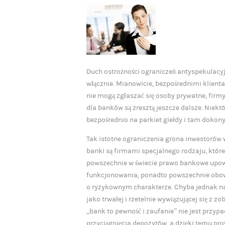
Duch ostrożności ograniczeń antyspekulacyj
włącznie. Mianowicie, bezpośrednimi klien
nie mogą zgłaszać się osoby prywatne, firmy 
dla banków są zresztą jeszcze dalsze. Niekt
bezpośrednio na parkiet giełdy i tam dokony
Tak istotne ograniczenia grona inwestorów w
banki są firmami specjalnego rodzaju, któ
powszechnie w świecie prawo bankowe upoważ
funkcjonowania, ponadto powszechnie obowi
o ryzykownym charakterze. Chyba jednak n
jako trwałej i rzetelnie wywiązującej się z
„bank to pewność i zaufanie” nie jest przyp
przyciągnięcia depozytów, a dzięki temu pr