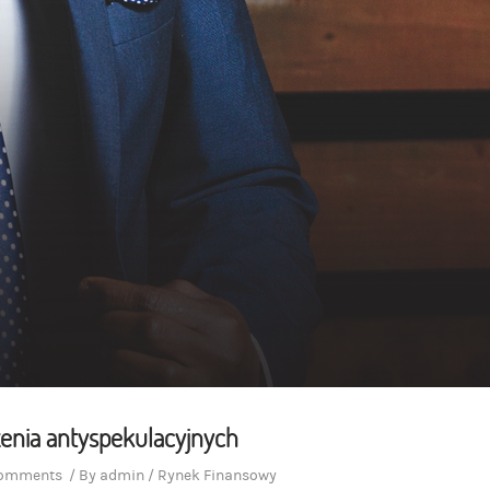
enia antyspekulacyjnych
comments
/
By
admin
/
Rynek Finansowy