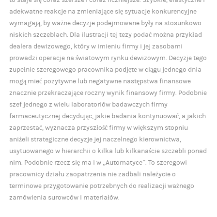
to staje się coraz szersze i coraz liczniejsze. Szybkie, elastyczne i
adekwatne reakcje na zmieniające się sytuacje konkurencyjne
wymagają, by ważne decyzje podejmowane były na stosunkowo
niskich szczeblach. Dla ilustracji tej tezy podać można przykład
dealera dewizowego, który w imieniu firmy i jej zasobami
prowadzi operacje na światowym rynku dewizowym. Decyzje tego
zupełnie szeregowego pracownika podjęte w ciągu jednego dnia
mogą mieć pozytywne lub negatywne następstwa finansowe
znacznie przekraczające roczny wynik finansowy firmy. Podobnie
szef jednego z wielu laboratoriów badawczych firmy
farmaceutycznej decydując, jakie badania kontynuować, a jakich
zaprzestać, wyznacza przyszłość firmy w większym stopniu
aniżeli strategiczne decyzje jej naczelnego kierownictwa,
usytuowanego w hierarchii o kilka lub kilkanaście szczebli ponad
nim. Podobnie rzecz się ma i w „Automatyce”. To szeregowi
pracownicy działu zaopatrzenia nie zadbali należycie o
terminowe przygotowanie potrzebnych do realizacji ważnego
zamówienia surowców i materiałów.