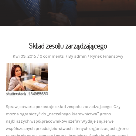
Skład zesołu zarządzającego
Kwi 09, 2015
/
0 comments
/
By
admin
/
Rynek Finansowy
Sprawą otwartą pozostaje skład zespołu zarządzającego. Czy
można ograniczyć do „naczelnego kierownictwa” grono
najbliższych współpracowników szefa? Wydaje się, że we
współczesnych przedsiębiorstwach i innych organizacjach grono