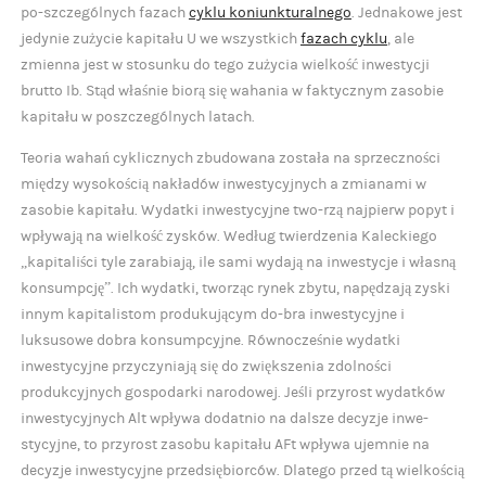
po-szczególnych fazach
cyklu koniunkturalnego
. Jednakowe jest
jedynie zużycie kapitału U we wszystkich
fazach cyklu
, ale
zmienna jest w stosunku do tego zużycia wielkość inwestycji
brutto Ib. Stąd właśnie biorą się wahania w faktycznym zasobie
kapitału w poszczególnych latach.
Teoria wahań cyklicznych zbudowana została na sprzeczności
między wysokością nakładów inwestycyjnych a zmianami w
zasobie kapitału. Wydatki inwestycyjne two-rzą najpierw popyt i
wpływają na wielkość zysków. Według twierdzenia Kaleckiego
„kapitaliści tyle zarabiają, ile sami wydają na inwestycje i własną
konsumpcję”. Ich wydatki, tworząc rynek zbytu, napędzają zyski
innym kapitalistom produkującym do-bra inwestycyjne i
luksusowe dobra konsumpcyjne. Równocześnie wydatki
inwestycyjne przyczyniają się do zwiększenia zdolności
produkcyjnych gospodarki narodowej. Jeśli przyrost wydatków
inwestycyjnych Alt wpływa dodatnio na dalsze decyzje inwe-
stycyjne, to przyrost zasobu kapitału AFt wpływa ujemnie na
decyzje inwestycyjne przedsiębiorców. Dlatego przed tą wielkością