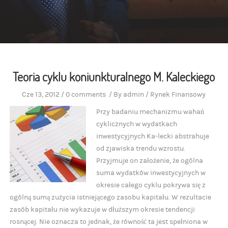
Teoria cyklu koniunkturalnego M. Kaleckiego
Cze 13, 2012
/
0 comments
/
By
admin
/
Rynek Finansowy
Przy badaniu mechanizmu wahań
cyklicznych w wydatkach
inwestycyjnych Ka-lecki abstrahuje
od zjawiska trendu wzrostu.
Przyjmuje on założenie, że ogólna
suma wydatków inwestycyjnych w
okresie całego cyklu pokrywa się z
ogólną sumą zużycia istniejącego zasobu kapitału. W rezultacie
zasób kapitału nie wykazuje w dłuższym okresie tendencji
rosnącej. Nie oznacza to jednak, że równość ta jest spełniona w