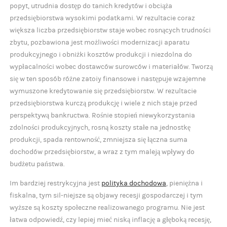
popyt, utrudnia dostęp do tanich kredytów i obciąża
przedsiębiorstwa wysokimi podatkami. W rezultacie coraz
większa liczba przedsiębiorstw staje wobec rosnących trudności
zbytu, pozbawiona jest możliwości modernizacji aparatu
produkcyjnego i obniżki kosztów produkcji i niezdolna do
wypłacalności wobec dostawców surowców i materiałów. Tworzą
się w ten sposób różne zatoiy finansowe i następuje wzajemne
wymuszone kredytowanie się przedsiębiorstw. W rezultacie
przedsiębiorstwa kurczą produkcję i wiele z nich staje przed
perspektywą bankructwa. Rośnie stopień niewykorzystania
zdolności produkcyjnych, rosną koszty stałe na jednostkę
produkcji, spada rentowność, zmniejsza się łączna suma
dochodów przedsiębiorstw, a wraz z tym maleją wpływy do
budżetu państwa.
Im bardziej restrykcyjna jest
polityka dochodowa
, pieniężna i
fiskalna, tym sil-niejsze są objawy recesji gospodarczej i tym
wyższe są koszty społeczne realizowanego programu. Nie jest
łatwa odpowiedź, czy lepiej mieć niską inflację a głęboką recesję,