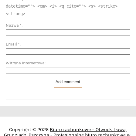
datetime=""> <em> <i> <q cite=""> <s> <strike>
<strong>
Nazwa
*
Email
*
Witryna internetowa
Copyright © 2026
Biuro rachunkowe – Otwock, Iława,
Grudziądz, Pszczyna
- Projesjonalne biuro rachunkowe w: