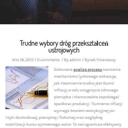
Trudne wybory dróg przekształceń
ustrojowych
Wrz 18, 2017
/
0 comments
/
By
admin
/
Rynek Finansowy
Dokonana
analiza procesu
tworzenia
mechanizmu lynkowego wskazuje,
jak niezmiernie trudno jest tłumić
inflację w celu osiągnięcia zdrowego
pieniądza i równocześnie zapobiegać
spadkowi produkcji. Tłumienie inflacji
wymaga bowiem restrykcyjnej po-
lityki dochodowej, pieniężnej i fiskalnej oraz względnej
stabilizacji kursu wymiennego walut. To zaś ogranicza efektywny