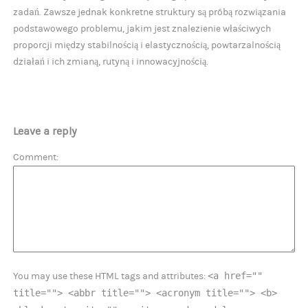
zadań. Zawsze jednak konkretne struktury są próbą rozwiązania
podstawowego problemu, jakim jest znalezienie właściwych
proporcji między stabilnością i elastycznością, powtarzalnością
działań i ich zmianą, rutyną i innowacyjnością.
Leave a reply
Comment
<a href=""
You may use these HTML tags and attributes:
title=""> <abbr title=""> <acronym title=""> <b>