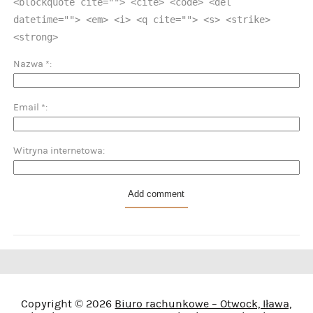
<blockquote cite=""> <cite> <code> <del
datetime=""> <em> <i> <q cite=""> <s> <strike>
<strong>
Nazwa
*
Email
*
Witryna internetowa
Copyright © 2026
Biuro rachunkowe – Otwock, Iława,