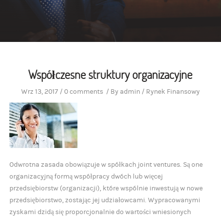
Współczesne struktury organizacyjne
Wrz 13, 2017
/
0 comments
/
By
admin
/
Rynek Finansowy
Odwrotna zasada obowiązuje w spółkach joint ventures. Są one
organizacyjną formą współpracy dwóch lub więcej
przedsiębiorstw (organizacji), które wspólnie inwestują w nowe
przedsiębiorstwo, zostając jej udziałowcami. Wypracowanymi
zyskami dzidą się proporcjonalnie do wartości wniesionych