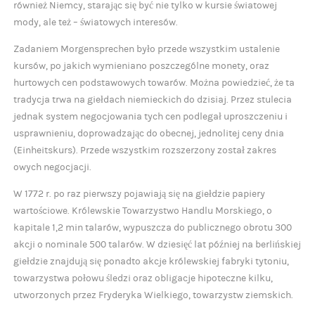
również Niemcy, starając się być nie tylko w kursie światowej
mody, ale też – światowych interesów.
Zadaniem Morgensprechen było przede wszystkim ustalenie
kursów, po jakich wymieniano poszczególne monety, oraz
hurtowych cen podstawowych towarów. Można powiedzieć, że ta
tradycja trwa na giełdach niemieckich do dzisiaj. Przez stulecia
jednak system negocjowania tych cen podlegał uproszczeniu i
usprawnieniu, doprowadzając do obecnej, jednolitej ceny dnia
(Einheitskurs). Przede wszystkim rozszerzony został zakres
owych negocjacji.
W 1772 r. po raz pierwszy pojawiają się na giełdzie papiery
wartościowe. Królewskie Towarzystwo Handlu Morskiego, o
kapitale 1,2 min talarów, wypuszcza do publicznego obrotu 300
akcji o nominale 500 talarów. W dziesięć lat później na berlińskiej
giełdzie znajdują się ponadto akcje królewskiej fabryki tytoniu,
towarzystwa połowu śledzi oraz obligacje hipoteczne kilku,
utworzonych przez Fryderyka Wielkiego, towarzystw ziemskich.