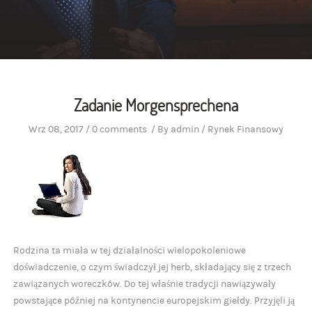
Zadanie Morgensprechena
Wrz 08, 2017
/
0 comments
/
By
admin
/
Rynek Finansowy
Rodzina ta miała w tej działalności wielopokoleniowe
doświadczenie, o czym świadczył jej herb, składający się z trzech
zawiązanych woreczków. Do tej właśnie tradycji nawiązywały
powstające później na kontynencie europejskim giełdy. Przyjęli ją