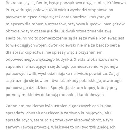
Rozrastający się Berlin, będąc początkowo drugą stolicą Królestwa
Prus, w drugiej połowie XVIII wieku wychodzi stopniowo na
pierwsze miejsce. Staje się też coraz bardziej korzystnym
miejscem dla robienia interesów, przybywa kupców i pieniędzy w
obrocie. W tym czasie giełda już dwukrotnie zmieniła swą
siedzibę, mimo to pomieszczenia są dalej za małe. Ponieważ jest
to wiek ciągłych wojen, dwór królewski nie ma za bardzo serca
dla spraw kupiectwa, nie spieszy więc z przyznaniem
odpowiedniego, większego budynku. Giełda, zlokalizowana w
zupełnie nie nadającym się do tego pomieszczeniu, w jednej z
pałacowych willi, wychodzi niejako na świeże powietrze. Za jej
część uznaje się bowiem również arkady pobliskiego, otwartego
pałacowego dziedzińca. Spotykają się tam kupcy, którzy przy
pomocy maklerów dokonują transakcji kapitałowych.
Zadaniem maklerów było ustalenie godziwych cen kupna-
sprzedaży. Zbierali oni zlecenia zarówno kupujących, jak i
sprzedających, starając się zmaksymalizować obrót, a tym
samym i swoją prowizję. Właściwie to oni tworzyli giełdę. Ich