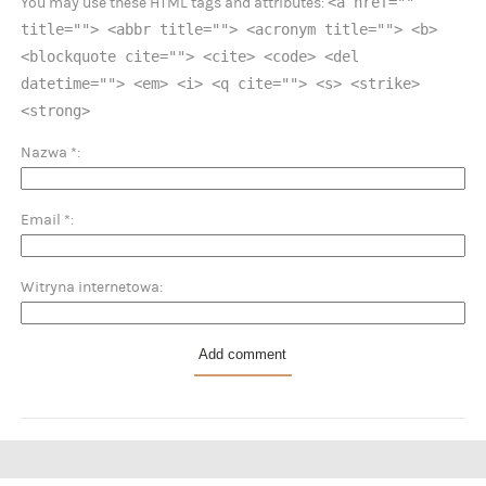
<a href=""
You may use these HTML tags and attributes:
title=""> <abbr title=""> <acronym title=""> <b>
<blockquote cite=""> <cite> <code> <del
datetime=""> <em> <i> <q cite=""> <s> <strike>
<strong>
Nazwa
*
Email
*
Witryna internetowa