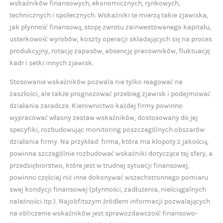
wskaźników finansowych, ekonomicznych, rynkowych,
technicznych i społecznych. Wskaźniki te mierzą takie zjawiska,
jak płynność finansową, stopę zwrotu zainwestowanego kapitału,
usterkowość wyrobów, koszty operacji składających się na proces
produkcyjny, rotację zapasów, absencję pracowników, fluktuację
kadr i setki innych zjawisk.
Stosowanie wskaźników pozwala nie tylko reagować na
zaszłości, ale także prognozować przebieg zjawisk i podejmować
działania zaradcze. Kierownictwo każdej firmy powinno
wypracować własny zestaw wskaźników, dostosowany do jej
specyfiki, rozbudowując monitoring poszczególnych obszarów
działania firmy. Na przykład: firma, która ma kłopoty z jakością,
powinna szczególnie rozbudować wskaźniki dotyczące tej sfery, a
przedsiębiorstwo, które jest w trudnej sytuacji finansowej,
powinno częściej niż inne dokonywać wszechstronnego pomiaru
swej kondycji finansowej (płynności, zadłużenia, nieściągalnych
należności itp.). Najobfitszym źródłem informacji pozwalających
na obliczenie wskaźników jest sprawozdawczość finansowo-