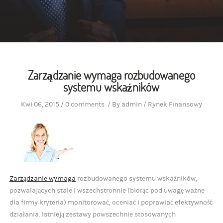
Zarządzanie wymaga rozbudowanego
systemu wskaźników
Kwi 06, 2015
/
0 comments
/
By
admin
/
Rynek Finansowy
Zarządzanie wymaga
rozbudowanego systemu wskaźników,
pozwalających stale i wszechstronnie (biorąc pod uwagę ważne
dla firmy kryteria) monitorować, oceniać i poprawiać efektywność
działania. Istnieją zestawy powszechnie stosowanych