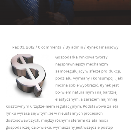
Paź 03, 2012
/
0 comments
/
By
admin
/
Rynek Finansowy
Gospodarka rynkowa tworzy
najsprawniejszy mechanizm
samoregulujący w sferze pro-dukcji,
podziału, wymiany i konsumpcji, jaki
można sobie wyobrazić. Rynek jest
bo-wiem naturalnym i najbardziej
elastycznym, a zarazem najmniej
kosztownym urządze-niem regulacyjnym. Podstawowa zaleta
rynku wyraża się w tym, że w nieustannych procesach
dostosowawczych, między różnymi sferami działalności
gospodarczej czło-wieka, wymuszany jest wszędzie postęp