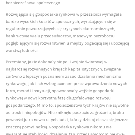
bezpieczeństwa społecznego.
Rozwijająca się gospodarka rynkowa w przeszłości wymagała
bardzo wysokich kosztów społecznych, wyrażających się w
regularnie powtarzających się kryzysach eko-nomicznych,
bankructwie wielu przedsiębiorstw, masowym bezrobociu i
pogłębiającym się rozwarstwieniu między bogacącą się i ubożejącą
warstwą ludności.
Przemiany, jakie dokonały się po II wojnie światowej w
najbardziej rozwiniętych krajach kapitalistycznych, związane
zarówno z lepszym poznaniem zasad działania mechanizmu
rynkowego, jak i ich wzbogaceniem przez wprowadzenie nowych
form, metod i instytucji, spowodowały wejście gospodarki
tynkowej w nową korzystną fazę długofalowego rozwoju
gospodarczego. Mimo to, społeczeństwa tych krajów nie są wolne
od trosk i niepokojów. Nie zniknęło poczucie zagrożenia, braku
pewności jutra nawet u tych ludzi, którzy dzisiaj cieszą się jeszcze
znaczną pomyślnością. Gospodarka rynkowa nikomu nie
gwarantuje stabilności działania, tzn. przedsiębiorcom nie gwa-