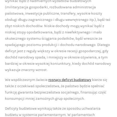
wynikać bądź z nadmiernych wydatków budżetowych
(militaryzacja gospodarki, rozbudowana administracja
państwowa, inwestycje publiczne, transfery, wysokie koszty
obsługi długu zagranicznego i długu wewnętrznego itp.), bądź też
zbyt niskich dochodów. Niskie dochody mogą wynikać bądź z
niskiej stopy opodatkowania, bądź z nieefektywnego i mało
skutecznego systemu ściągania podatków, bądź wreszcie ze
spadającego poziomu produkcji i dochodu narodowego. Dlatego
deficyt jest z reguły większy w okresie recesji gospodarczej, gdy
dochód narodowy spada, i mniejszy w okresie ożywienia, a tym
bardziej w okresie wysokiej koniunktury, kiedy dochód narodowy
wykazuje znaczny wzrost .
We współczesnym świecie
rosnący deficyt budżetowy
bierze się
także z oczekiwań społeczeństwa, że państwo będzie spełniać
funkcję gwaranta bezpieczeństwa socjalnego, finansując część
konsumpcji mniej zamożnych grup społecznych.
Deficyty budżetowe wynikają także ze sposobu uchwalania
budżetu w systemie parlamentarnym. W parlamentach