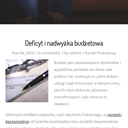
Deficyt i nadwyżka budżetowa
Kwi 04, 2012
/
0 comments
/
By
admin
/
Rynek Finansowy
Budżet jest zestawieniem dochodów i
wydatków państwa na różne cele
publicz-ne. Ilustruje on, jakie dobra i
usługi rząd chce kupić w danym roku,
jakich chce dokonać płatności
transferowych i jak chce za to
zapłacić.
Głównym źródłem wpływów, czyli dochodu fiskalnego, są
podatki
bezpośrednie
od zysków przedsiębiorstw, podatki bezpośrednie