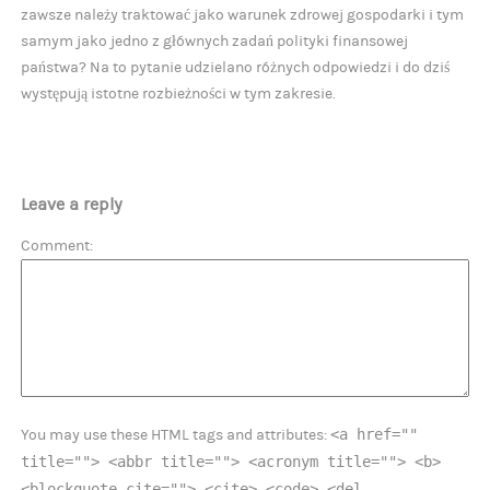
zawsze należy traktować jako warunek zdrowej gospodarki i tym
samym jako jedno z głównych zadań polityki finansowej
państwa? Na to pytanie udzielano różnych odpowiedzi i do dziś
występują istotne rozbieżności w tym zakresie.
Leave a reply
Comment
<a href=""
You may use these HTML tags and attributes:
title=""> <abbr title=""> <acronym title=""> <b>
<blockquote cite=""> <cite> <code> <del