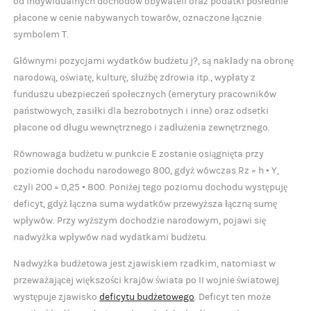
od indywidualnych dochodów obywateli oraz podatki pośrednie
płacone w cenie nabywanych towarów, oznaczone łącznie
symbolem T.
Głównymi pozycjami wydatków budżetu j?, są nakłady na obronę
narodową, oświatę, kulturę, służbę zdrowia itp., wypłaty z
funduszu ubezpieczeń społecznych (emerytury pracowników
państwowych, zasiłki dla bezrobotnych i inne) oraz odsetki
płacone od długu wewnętrznego i zadłużenia zewnętrznego.
Równowaga budżetu w punkcie E zostanie osiągnięta przy
poziomie dochodu narodowego 800, gdyż wówczas Rz = h • Y,
czyli 200 = 0,25 • 800. Poniżej tego poziomu dochodu występuję
deficyt, gdyż łączna suma wydatków przewyższa łączną sumę
wpływów. Przy wyższym dochodzie narodowym, pojawi się
nadwyżka wpływów nad wydatkami budżetu.
Nadwyżka budżetowa jest zjawiskiem rzadkim, natomiast w
przeważającej większości krajów świata po II wojnie światowej
występuje zjawisko
deficytu budżetowego
. Deficyt ten może