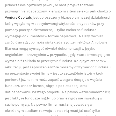
jednocześnie będziemy pewni , że nasz projekt zostanie
przynajmniej rozpatrzony. Pierwszym sitem selekcji jeśli chodzi o
Venture Capitals
jest uproszczony biznesplan naszej działalności
który wysyłamy w zdecydowanej większości przypadków przy
pomocy poczty elektronicznej – tylko nieliczne fundusze
wymagają dokumentów w formie papierowej. Należy również
zwrócić uwagę , bo może się tak zdarzyć , że niektórzy Aniołowie
Biznesu mogą wymagać również dokumentacji w języku
angielskim – szczególnie w przypadku , gdy kwota inwestycji jest
wyższa niż zakłada to przeciętnie fundusz. Kolejnym etapem w
rekrutacji , jest zaproszenie które możemy otrzymać od funduszu
na prezentacje swojej firmy – jest to szczególnie istotny krok
ponieważ już na nim może zapaść wstępna decyzja o wejściu
funduszu w nasz biznes , objęcia pakietu akcji oraz
dofinansowaniu naszego projektu. Na pewno ważną wiadomością
jest fakt , że fundusze nigdy lub prawie nigdy nie inwestują w
suche pomysły. Na pewno firma musi znajdować się w
określonym stadium rozwoju , a nad nią musi już stać tylko