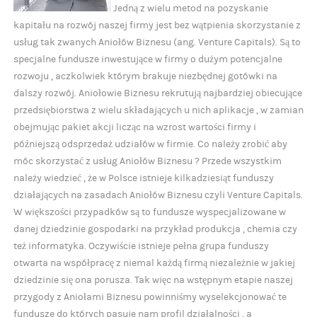
Jedną z wielu metod na pozyskanie
kapitału na rozwój naszej firmy jest bez wątpienia skorzystanie z
usług tak zwanych Aniołów Biznesu (ang. Venture Capitals). Są to
specjalne fundusze inwestujące w firmy o dużym potencjalne
rozwoju , aczkolwiek którym brakuje niezbędnej gotówki na
dalszy rozwój. Aniołowie Biznesu rekrutują najbardziej obiecujące
przedsiębiorstwa z wielu składających u nich aplikacje , w zamian
obejmując pakiet akcji licząc na wzrost wartości firmy i
późniejszą odsprzedaż udziałów w firmie. Co należy zrobić aby
móc skorzystać z usług Aniołów Biznesu ? Przede wszystkim
należy wiedzieć , że w Polsce istnieje kilkadziesiąt funduszy
działających na zasadach Aniołów Biznesu czyli Venture Capitals.
W większości przypadków są to fundusze wyspecjalizowane w
danej dziedzinie gospodarki na przykład produkcja , chemia czy
też informatyka. Oczywiście istnieje pełna grupa funduszy
otwarta na współpracę z niemal każdą firmą niezależnie w jakiej
dziedzinie się ona porusza. Tak więc na wstępnym etapie naszej
przygody z Aniołami Biznesu powinniśmy wyselekcjonować te
fundusze do których pasuje nam profil działalności , a