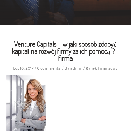
Venture Capitals – w jaki sposób zdobyć
kapitał na rozwój firmy za ich pomocą ? –
firma
Lut 10, 2017
/
0 comments
/
By
admin
/
Rynek Finansowy