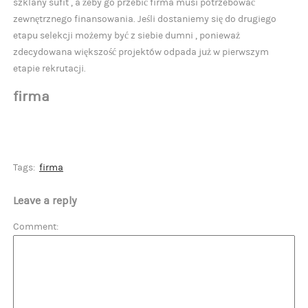
szklany sufit , a żeby go przebić firma musi potrzebować
zewnętrznego finansowania. Jeśli dostaniemy się do drugiego
etapu selekcji możemy być z siebie dumni , ponieważ
zdecydowana większość projektów odpada już w pierwszym
etapie rekrutacji.
firma
Tags:
firma
Leave a reply
Comment