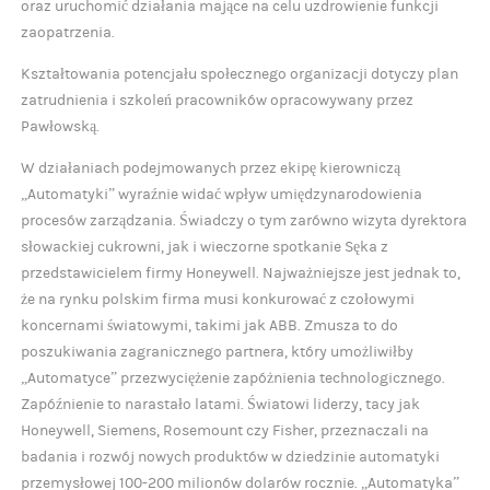
oraz uruchomić działania mające na celu uzdrowienie funkcji
zaopatrzenia.
Kształtowania potencjału społecznego organizacji dotyczy plan
zatrudnienia i szkoleń pracowników opracowywany przez
Pawłowską.
W działaniach podejmowanych przez ekipę kierowniczą
„Automatyki” wyraźnie widać wpływ umiędzynarodowienia
procesów zarządzania. Świadczy o tym zarówno wizyta dyrektora
słowackiej cukrowni, jak i wieczorne spotkanie Sęka z
przedstawicielem firmy Honeywell. Najważniejsze jest jednak to,
że na rynku polskim firma musi konkurować z czołowymi
koncernami światowymi, takimi jak ABB. Zmusza to do
poszukiwania zagranicznego partnera, który umożliwiłby
„Automatyce” przezwyciężenie zapóżnienia technologicznego.
Zapóźnienie to narastało latami. Światowi liderzy, tacy jak
Honeywell, Siemens, Rosemount czy Fisher, przeznaczali na
badania i rozwój nowych produktów w dziedzinie automatyki
przemysłowej 100-200 milionów dolarów rocznie. „Automatyka”