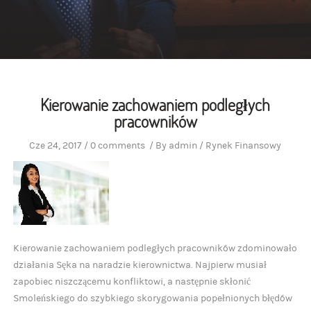
Kierowanie zachowaniem podległych
pracowników
Cze 24, 2017
/
0 comments
/
By
admin
/
Rynek Finansowy
Kierowanie zachowaniem podległych pracowników zdominowało
działania Sęka na naradzie kierownictwa. Najpierw musiał
zapobiec niszczącemu konfliktowi, a następnie skłonić
Smoleńskiego do szybkiego skorygowania popełnionych błędów