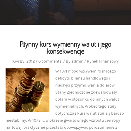
Płynny kurs wymienny walut i jego
konsekwencje
Kwi 23, 2012
/
0 comments
/
By
admin
/
Rynek Finansowy
W 1971 r. pod wpływem rosnącego
deficytu bilansu handlowego i
niechęci przyjmo-wania dolarów
Stany Zjednoczone zdewaluowały
dolara w stosunku do innych walut
wymienialnych. Wobec tego stały
dotychczas kurs walut stał się bardzo
niestabilny. W 1973 r., w okresie gwałtownego wzrostu cen ropy
naftowej, praktycznie przestało obowiązywać porozumienie z