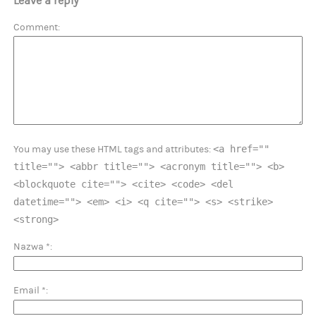
Leave a reply
Comment
<a href=""
You may use these HTML tags and attributes:
title=""> <abbr title=""> <acronym title=""> <b>
<blockquote cite=""> <cite> <code> <del
datetime=""> <em> <i> <q cite=""> <s> <strike>
<strong>
Nazwa
*
Email
*