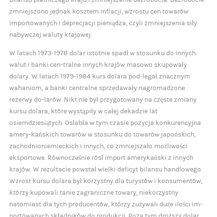
bilansu płatniczego kraju i zmniejszenie bezrobocia. Bezrobocie
zmniejszono jednak kosztem inflacji, wzrostu cen towarów
importowanych i deprecjacji pieniądza, czyli zmniejszenia siły
nabywczej waluty krajowej.
W latach 1973-1978 dolar istotnie spadł w stosunku do innych
walut i banki cen-tralne innych krajów masowo skupowały
dolary. W latach 1979-1984 kurs dolara pod-legał znacznym
wahaniom, a banki centralne sprzedawały nagromadzone
rezerwy do-larów. Nikt nie był przygotowany na częste zmiany
kursu dolara, które wystąpiły w całej dekadzie lat
osiemdziesiątych. Osłabła w tym czasie pozycja konkurencyjna
amery-kańskich towarów w stosunku do towarów japońskich,
zachodnioniemieckich i innych, co zmniejszało możliwości
eksportowe. Równocześnie rósł import amerykański z innych
krajów. W rezultacie powstał wielki deficyt bilansu handlowego.
Wzrost kursu dolara był korzystny dla turystów i konsumentów,
którzy kupowali tanie zagraniczne towary, niekorzystny
natomiast dla tych producentów, którzy zużywali duże ilości im-
portowanych składników do produkcji. Poza tym droższy dolar