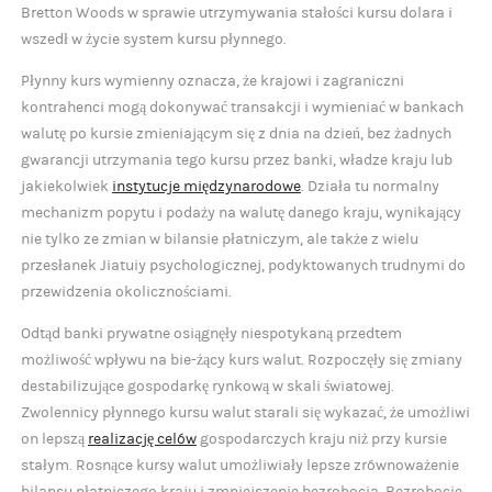
Bretton Woods w sprawie utrzymywania stałości kursu dolara i
wszedł w życie system kursu płynnego.
Płynny kurs wymienny oznacza, że krajowi i zagraniczni
kontrahenci mogą dokonywać transakcji i wymieniać w bankach
walutę po kursie zmieniającym się z dnia na dzień, bez żadnych
gwarancji utrzymania tego kursu przez banki, władze kraju lub
jakiekolwiek
instytucje międzynarodowe
. Działa tu normalny
mechanizm popytu i podaży na walutę danego kraju, wynikający
nie tylko ze zmian w bilansie płatniczym, ale także z wielu
przesłanek Jiatuiy psychologicznej, podyktowanych trudnymi do
przewidzenia okolicznościami.
Odtąd banki prywatne osiągnęły niespotykaną przedtem
możliwość wpływu na bie-żący kurs walut. Rozpoczęły się zmiany
destabilizujące gospodarkę rynkową w skali światowej.
Zwolennicy płynnego kursu walut starali się wykazać, że umożliwi
on lepszą
realizację celów
gospodarczych kraju niż przy kursie
stałym. Rosnące kursy walut umożliwiały lepsze zrównoważenie