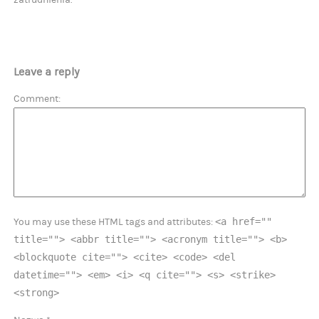
zatrudnienia.
Leave a reply
Comment
<a href=""
You may use these HTML tags and attributes:
title=""> <abbr title=""> <acronym title=""> <b>
<blockquote cite=""> <cite> <code> <del
datetime=""> <em> <i> <q cite=""> <s> <strike>
<strong>