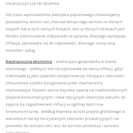
nie przyczyn czy też skutków.
Od czasu wprowadzenia pieniądza papierowego obserwujemy
powszechny wzrost cen, chociaż tempo tego wzrostu w różnych
krajach lub w tych samych krajach, lecz w różnych okresach jest
bardzo zróżnicowane. Odpowiedź na pytanie, dlaczego występuje
inflacja, sprowadza się do odpowiedzi, dlaczego rosną ceny
towarów i usług.
Neoklasyczna ekonomia
– analizująca gospodarkę w stanie
równowagi – praktycz-nie nie zajmowała się teorią inflacji, gdyż
traktowała ją jako zjawisko przejściowe wy-nikające z zaburzeń i
stosunkowo szybko korygowane przez mechanizmy
równoważące. Dopiero teoria Keynesa oparta na niedostatecznym
popycie konsumpcyjnym i inwe-stycyjnym stworzyła warunki do
zajęcia się zagadnieniem inflacji w ogólnej teorii ma-
kroekonomicznej . Według Keynesa wzrost popytu globalnego w
warunkach nie wy-korzystanych zdolności produkcyjnych nie
prowadzi do wzrostu cen, lecz do wzrostu produkcji i wzrostu