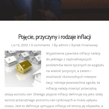
Pojęcie, przyczyny i rodzaje inflacji
Lis 13, 2012
/
0 comments
/
By
admin
/
Rynek Finansowy
Wyjaśnienie zjawiska inflacji należy
do jednego z najtrudniejszych
problemów teore-tycznych ze względu
na wielość przyczyn, a zatem i
możliwość różnorodnych interpre-
tacji. Istnieje powszechna zgoda, że
inflację należy mierzyć przeciętną
stopą wzrostu cen. Dlatego pojęcie inflacji definiuje się jako stały
wzrost przeciętnego poziomu cen rynkowych w miarę upływu
czasu. Jest to definicja ujmująca inflację od strony jej objawów, a