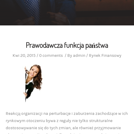
Prawodawcza funkcja państwa
Kwi 20, 2015
/
0 comments
/
By
admin
/
Rynek Finansowy
Reakcją organizacji na perturbacje i zaburzenia zachodzące w ich
rynkowym otoczeniu bywa z reguły nie tylko strukturalne
dostosowywanie się do tych zmian, ale również przyjmowanie