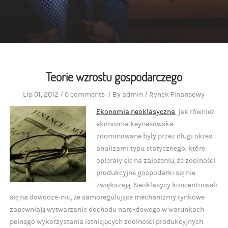
Teorie wzrostu gospodarczego
Lip 01, 2012
/
0 comments
/
By
admin
/
Rynek Finansowy
Ekonomia neoklasyczna
, jak również
ekonomia keynesowska
zdominowane były przez długi okres
analizami typu statycznego, które
opierały się na założeniu, że zdolności
produkcyjne gospodarki się nie
zwiększają. Neoklasycy koncentrowali
się na dowodze-niu, że samoregulujące mechanizmy rynkowe
zapewniają wytwarzanie dochodu naro-dowego w warunkach
pełnego wykorzystania istniejących zdolności produkcyjnych