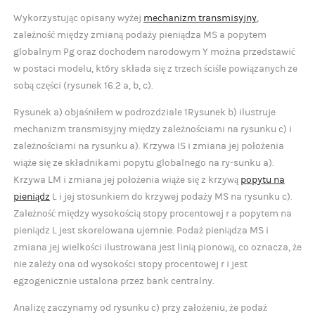
Wykorzystując opisany wyżej
mechanizm transmisyjny
,
zależność między zmianą podaży pieniądza MS a popytem
globalnym Pg oraz dochodem narodowym Y można przedstawić
w postaci modelu, który składa się z trzech ściśle powiązanych ze
sobą części (rysunek 16.2 a, b, c).
Rysunek a) objaśniłem w podrozdziale 1Rysunek b) ilustruje
mechanizm transmisyjny między zależnościami na rysunku c) i
zależnościami na rysunku a). Krzywa IS i zmiana jej położenia
wiąże się ze składnikami popytu globalnego na ry-sunku a).
Krzywa LM i zmiana jej położenia wiąże się z krzywą
popytu na
pieniądz
L i jej stosunkiem do krzywej podaży MS na rysunku c).
Zależność między wysokością stopy procentowej r a popytem na
pieniądz L jest skorelowana ujemnie. Podaż pieniądza MS i
zmiana jej wielkości ilustrowana jest linią pionową, co oznacza, że
nie zależy ona od wysokości stopy procentowej r i jest
egzogenicznie ustalona przez bank centralny.
Analizę zaczynamy od rysunku c) przy założeniu, że podaż