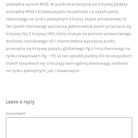
pieniądza wynosi MS0. W punkcie przecięcia się krzywej podaży
pieniądza MS0 z krzywą popytu na pieniądz Lq uzyskujemy
równowagę na rynku pieniężnym E0 przy stopie procentowej r0.
Ten punkt równowagi wyznacza jednocześnie punkt przecięcia się
krzywej ISq Z krzywą LM0, który rzutuje na poziom wytwarzanego
dochodu narodowego Y0 i równocześnie wyznacza punkt
przecięcia się krzywej popytu globalnego Pg z linią równowagi na
rynku towarowym Pg – Y0. W ten sposób punkty E0 na wszystkich
trzech rysunkach wy-znaczają nam ogólną równowagę zarówno
na rynku pieniężnym, jak i towarowym.
Leave a reply
Comment