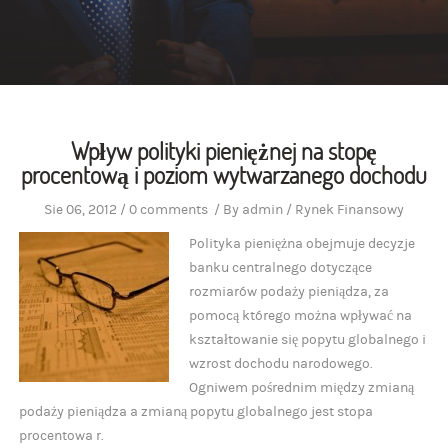
Wpływ polityki pieniężnej na stopę
procentową i poziom wytwarzanego dochodu
Sie 06, 2012
/
0 comments
/
By
admin
/
Rynek Finansowy
Polityka pieniężna obejmuje decyzje
banku centralnego dotyczące
rozmiarów podaży pieniądza, za
pomocą którego można wpływać na
kształtowanie się popytu globalnego i
wzrost dochodu narodowego.
Ogniwem pośrednim między zmianą
podaży pieniądza a zmianą popytu globalnego jest stopa
procentowa r.