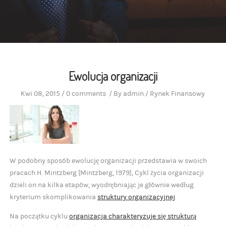
Ewolucja organizacji
Kwi 08, 2015
/
0 comments
/
By
admin
/
Rynek Finansowy
W podobny sposób ewolucję organizacji przedstawia w swoich
pracach H. Mintzberg [Mintzberg, 1979], Cykl życia organizacji
dzieli on na kilka etapów, wyodrębniając je głównie według
kryterium skomplikowania
struktury organizacyjnej
.
Na początku cyklu
organizacja charakteryzuje się strukturą