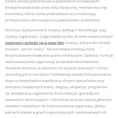
bardzo prostą (podobnie jak w poprzednich koncepcjach).
Następnie przechodzi przez etap klasycznej, mechanistycznej
biurokracji, która z kolei przekształca się w biurokrację
profesjonalną z dominującą rolą specjalistów i analityków.
Struktury dywizjonaine to kolejny, według H. Mintzberga, etap
rozwoju organizacji. Z jego badań wynika, że wiele współczesnych
organizacji wchodzi już w nową fazę
rozwoju, którą autor określił
mianem „ad-hoc-kracji”. Na tym etapie zanikają różne
dotychczasowe trwałe powiązania strukturalne. Zadania i funkcje
realizowane przez organizację są nieustannie zmieniane i
określane doraźnie, w zależności od wyzwań rynkowych i zmian
zachodzących w otoczeniu. Podstawową zasadą funkcjonowania
staje się bezpośrednia współpraca różnych specjalistów przy
tworzeniu niezbędnych analiz, diagnoz, ekspertyz, programów
itp. Współpraca, uzgodnienia, komunikacja i gra stały się
zjawiskami dominującymi. Informacje są coraz częściej głównym
zasobem niezbędnym do funkcjonowania organizacji, jedną z
ważnych stawek w grach organizacyjnych i podstawowym ich