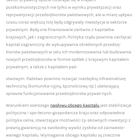
Sektor prywatny będzie rozwiajał się w krajach
postkomunistycznych nie tylko w wyniku prywatyzacji oraz
reprywatyzacji przedsiębiorstw państwowych, ale w miarę upływu
czasu coraz większą rolę będą odgrywały inwestycje w sektorze
prywatnym. Będą one finansowane zarówno z kapitałów
krajowych, jak i zagranicznych. Polityka rządu powinna zachęcać
kapitał zagraniczny do wykupywania określonych przedsię-
biorstw państwowych w celu ich modernizowania lub budowania
nowych przedsiębiorstw w formie spółek z krajowym kapitałem
prywatnym, a także z kapitałem pań-
stwowym. Państwo powinno rozwijać niezbędną infrastrukturę
techniczną (komunika-cyjną, łącznościową itp.) ułatwiającą
sprawne funkcjonowanie przedsiębiorstw prywat-nych.
Warunkiem szerszego
napływu obcego kapitału
jest stabilizacja
polityczna i spo-łeczno-gospodarcza kraju oraz odpowiednia
polityka celna, stwarzające możliwości zy-skownych inwestycji z
prawną gwarancją na swobodny wywóz zysków od zainwesto-
wanego kapitału. Wymagania obcego kapitału są znacznie