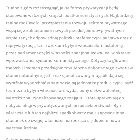
Trudno z góry rozstrzygnąć, jakie formy prywatyzacji będą
stosowane w różnych krajach postkomunistycznych. Najbardziej
realne możliwości przyspieszenia rozwoju sektora prywatnego
wiążą się z zakładaniem nowych przedsiębiorstw prywatnych
wspie-ranych odpowiednią polityką preferencyjną państwa oraz z
reprywatyzacją, tzn. zwro-tem byłym właścicielom ustalonej
przez parlament części własności znacjonalizowa- nej w okresie
wprowadzania systemu komunistycznego. Dotyczy to głównie
małych i średnich przedsiębiorstw. Można dokonać tego zwrotu w
stanie naturalnym, jeśli zna- cjonalizowany majątek daje się
wyraźnie wyodrębnić w samodzielną jednostkę produk-cyjną, bądź
też można byłym właścicielom wydać bony o ekwiwalentnej
wartości zna- cjonalizowanego majątku, które uprawniają do
nabycia akcji w prywatyzowanych przedsiębiorstwach. Byli
właściciele lub ich najbliżsi spadkobiercy mają zapewne inny
stosunek do swojej własności niż rodząca się dopiero nowa
warstwa średnia.