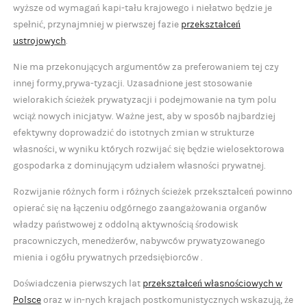
wyższe od wymagań kapi-tału krajowego i niełatwo będzie je
spełnić, przynajmniej w pierwszej fazie
przekształceń
ustrojowych
.
Nie ma przekonujących argumentów za preferowaniem tej czy
innej formy,prywa-tyzacji. Uzasadnione jest stosowanie
wielorakich ścieżek prywatyzacji i podejmowanie na tym polu
wciąż nowych inicjatyw. Ważne jest, aby w sposób najbardziej
efektywny doprowadzić do istotnych zmian w strukturze
własności, w wyniku których rozwijać się będzie wielosektorowa
gospodarka z dominującym udziałem własności prywatnej.
Rozwijanie różnych form i różnych ścieżek przekształceń powinno
opierać się na łączeniu odgórnego zaangażowania organów
władzy państwowej z oddolną aktywnością środowisk
pracowniczych, menedżerów, nabywców prywatyzowanego
mienia i ogółu prywatnych przedsiębiorców .
Doświadczenia pierwszych lat
przekształceń własnościowych w
Polsce
oraz w in-nych krajach postkomunistycznych wskazują, że