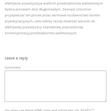
efektywna prywatyzacja wielkich przedsiębiorstw państwowych
będzie procesem dość długotrwałym. Zamiast sztucznie
przyspieszać ten proces przez darmowe rozdawnictwo bonów
prywatyzacyjnych, nale-żałoby raczej stwarzać warunki do
efektywnej prywatyzacji kapitałowej poprzedzonej
komercjalizacją przedsiębiorstw państwowych.
Leave a reply
Comment
<a href=""
You may use these HTML tags and attributes: