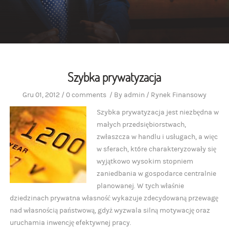
Szybka prywatyzacja
Gru 01, 2012
/
0 comments
/
By
admin
/
Rynek Finansowy
Szybka prywatyzacja jest niezbędna w
małych przedsiębiorstwach,
zwłaszcza w handlu i usługach, a więc
w sferach, które charakteryzowały się
wyjątkowo wysokim stopniem
zaniedbania w gospodarce centralnie
planowanej. W tych właśnie
dziedzinach prywatna własność wykazuje zdecydowaną przewagę
nad własnością państwową, gdyż wyzwala silną motywację oraz
uruchamia inwencję efektywnej pracy.