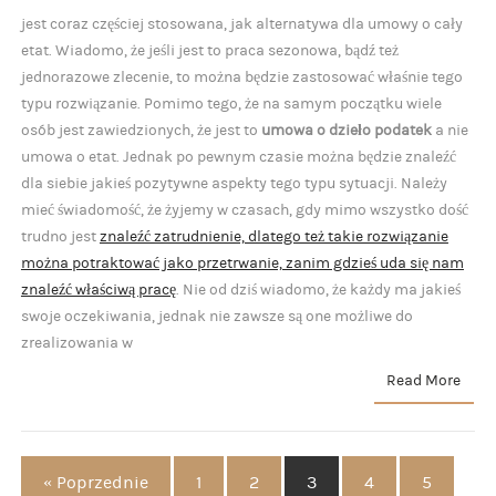
jest coraz częściej stosowana, jak alternatywa dla umowy o cały
etat. Wiadomo, że jeśli jest to praca sezonowa, bądź też
jednorazowe zlecenie, to można będzie zastosować właśnie tego
typu rozwiązanie. Pomimo tego, że na samym początku wiele
osób jest zawiedzionych, że jest to
umowa o dzieło podatek
a nie
umowa o etat. Jednak po pewnym czasie można będzie znaleźć
dla siebie jakieś pozytywne aspekty tego typu sytuacji. Należy
mieć świadomość, że żyjemy w czasach, gdy mimo wszystko dość
trudno jest
znaleźć zatrudnienie, dlatego też takie rozwiązanie
można potraktować jako przetrwanie, zanim gdzieś uda się nam
znaleźć właściwą pracę
. Nie od dziś wiadomo, że każdy ma jakieś
swoje oczekiwania, jednak nie zawsze są one możliwe do
zrealizowania w
Read More
« Poprzednie
1
2
3
4
5