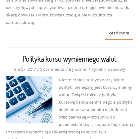
samofinansowania się gminy. Było też wiele zarzutów bardziej
szczegółowych, np. za wadliwe uznano umiejscowienie biura ds.
skarg obywateli w strukturze urzędu, a nie w strukturze
samorządowej.
Read More
Polityka kursu wymiennego walut
Sie 07, 2017
/
0 comments
/
By
admin
/
Rynek Finansowy
Niezmiernie istotnym narzędziem
polityki pieniężnej jest kurs wymienny
walut. Związki między polityką
kursową banku centralnego a polityką
dochodową w stosunku do ludności
oraz pieniężną w stosunku do
przedsiębiorstw są najbardziej złożoną
i zarazem najbardziej delikatną stroną całej polityki