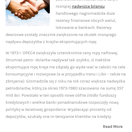
rosnącej
nadwyżce bilansu
handlowego nagromadziła duże
rezerwy finansowe obcych walut,
lokowane w bankach. Rezerwy
dewizowe zostały znacznie zwiększone na skutek rosnącego
napływu depozytów z krajów eksportujących ropę.
W 1973 r. OPEC4 zwiększyła czterokrotnie ceny ropy naftowej.
Strumień petro- dolarów napływał tak szybko, iż niektóre
eksportujące ropę kraje nie zdążały go wyda-wać w całości na cele
konsumpcyjne i rozwojowe (a w przypadku Iranu i Libii – także na
zbrojenia). Gromadziła się z roku na rok coraz większa nadwyżka
petrodolarów, którą za okres 1973-1980 szacowano na sumę 357
mld doi. Powstało w ten sposób nowe obfite źródło funduszy
kredytowych i wielkie banki ponadnarodowe rozpoczęły nową
politykę w światowej gospodarce. Wypłacając procenty od
depozytów, szukały one in-tensywnie klientów na kredyty.
Read More