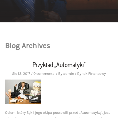
Blog Archives
Przykład „Automatyki”
Sie 13, 2017
/
0 comments
/
By
admin
/
Rynek Finansowy
Celem, który Sęk i jego ekipa postawili przed „Automatyką”, jest