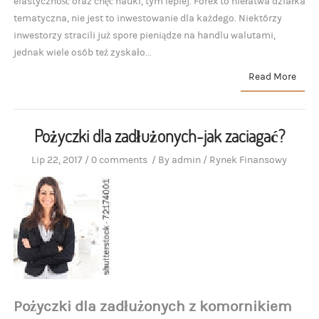
elastyczność oraz chęć nauki, tym lepiej. Forex to niełatwa działka
tematyczna, nie jest to inwestowanie dla każdego. Niektórzy
inwestorzy stracili już spore pieniądze na handlu walutami,
jednak wiele osób też zyskało...
Read More
Pożyczki dla zadłużonych-jak zaciagać?
Lip 22, 2017
/
0 comments
/
By
admin
/
Rynek Finansowy
Pożyczki dla zadłużonych z komornikiem